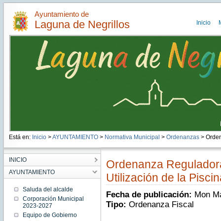
Ayuntamiento de
Laguna de Negrillos
Inicio
Está en:
Inicio
>
AYUNTAMIENTO
>
Normativa Municipal
>
Ordenanzas
> Orden
INICIO
Ordenanza Reguladora 
AYUNTAMIENTO
Utilización de la Pisci
Saluda del alcalde
Fecha de publicación:
Mon Ma
Corporación Municipal
Tipo:
Ordenanza Fiscal
2023-2027
Equipo de Gobierno