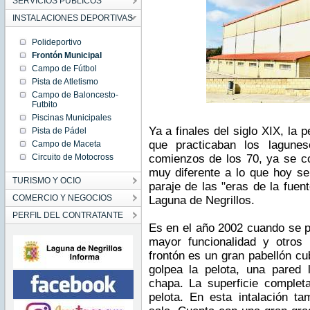
SERVICIOS PÚBLICOS
INSTALACIONES DEPORTIVAS
Polideportivo
Frontón Municipal
Campo de Fútbol
Pista de Atletismo
Campo de Baloncesto-
Futbito
Piscinas Municipales
Ya a finales del siglo XIX, la
Pista de Pádel
que practicaban los lagunes
Campo de Maceta
Circuito de Motocross
comienzos de los 70, ya se co
muy diferente a lo que hoy se 
TURISMO Y OCIO
paraje de las "eras de la fuen
COMERCIO Y NEGOCIOS
Laguna de Negrillos.
PERFIL DEL CONTRATANTE
Es en el año 2002 cuando se pr
mayor funcionalidad y otros 
frontón es un gran pabellón cu
golpea la pelota, una pared l
chapa. La superficie completa
pelota. En esta intalación ta