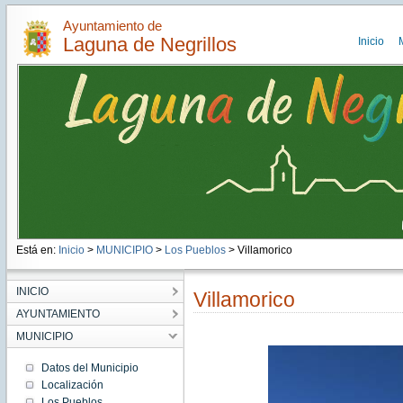
Ayuntamiento de
Laguna de Negrillos
Inicio
Está en:
Inicio
>
MUNICIPIO
>
Los Pueblos
> Villamorico
INICIO
Villamorico
AYUNTAMIENTO
MUNICIPIO
Datos del Municipio
Localización
Los Pueblos