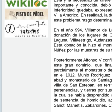
Esla y la necesidad de difer
importante y conocida, debi
inferioridad quedaba expresad
Villa Amorico. En realidad, la
este problema rasgo determinant
En el año 994, Villamor de 
donación de los lugares de C
Laguna, Villaestrigo, Audanza
Esta donación la hizo el mo
Núñez por las muestras de su f
Posteriormente Alfonso V conf
este gran dominio, que fin
parcialmente al monasterio d
en el 1012, Munio Rodríguez
abad y monasterio de Santiag
villa de San Esteban, en terr
pertenencias, y tierras por su
la cual se había desprendido 
de sentencia de homicidio, 
Sancti Mametis, Zakardines, C