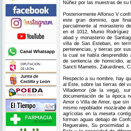
Núñez por las muestras de su f
Posteriormente Alfonso V conf
este gran dominio, que fin
parcialmente al monasterio d
en el 1012, Munio Rodríguez
abad y monasterio de Santiag
villa de San Esteban, en terr
pertenencias, y tierras por su
la cual se había desprendido 
de sentencia de homicidio, 
Sancti Mametis, Zakardines, C
Respecto a su nombre, hay qu
al Este, sobre las tierras del v
Villademor (de la vega), su
documentación de la época n
Amor o Villa de Amor, que sin
mismo repoblador mozárabe del
agrícolas en la meseta contig
forman aguas debajo de Confor
Reguerales, Su proximidad a la