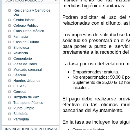
SERVICIOS PÚBLICOS
medidas higiénico-sanitarias.
Residencia y Centro de
Día
Podrán solicitar el uso del 
Centro Infantil
relacionadas con el difunto, a
Colegio Público
Consultorio Médico
Los impresos de solicitud se fa
Farmacia
solicitud se presentará en el 
Casa de Cultura
para poner a punto el servici
Biblioteca
previamente a la recepción del 
Velatorio
Cementerio
La tasa por uso del velatorio m
Plaza de Toros
Mercado semanal
Empadronados: gratuita.
Báscula
No empadronados: 90,00 € por
Huertos Urbanos
Suplemento de 35,00 €/ 12 hor
C.E.A.S.
iniciales.
Correos
Juzgado de Paz
El pago debe realizarse previ
Transporte Público
efectivo en las oficinas mu
Punto Limpio
bancarias del Ayuntamiento.
Bibliobús
Parroquia
En la tasa se incluyen los sigu
INSTALACIONES DEPORTIVAS
Consumo eléctrico.