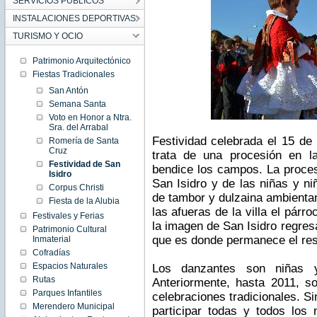
SERVICIOS PÚBLICOS
INSTALACIONES DEPORTIVAS
TURISMO Y OCIO
Patrimonio Arquitectónico
Fiestas Tradicionales
San Antón
Semana Santa
Voto en Honor a Ntra.
Sra. del Arrabal
Festividad celebrada el 15 de
Romería de Santa
Cruz
trata de una procesión en la
Festividad de San
bendice los campos. La proce
Isidro
San Isidro y de las niñas y ni
Corpus Christi
de tambor y dulzaina ambientan
Fiesta de la Alubia
las afueras de la villa el pár
Festivales y Ferias
la imagen de San Isidro regresa
Patrimonio Cultural
que es donde permanece el res
Inmaterial
Cofradías
Espacios Naturales
Los danzantes son niñas 
Rutas
Anteriormente, hasta 2011, s
Parques Infantiles
celebraciones tradicionales. S
Merendero Municipal
participar todas y todos los